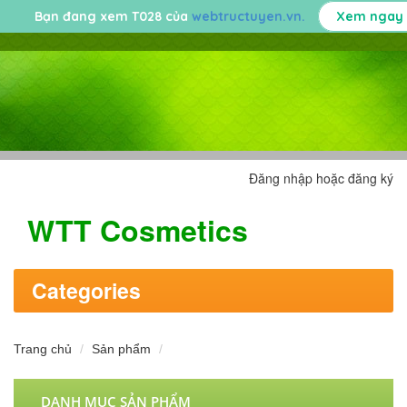
Bạn đang xem T028 của
webtructuyen.vn.
Xem ngay
Đăng nhập hoặc đăng ký
WTT Cosmetics
Categories
Trang chủ
Sản phẩm
DANH MỤC SẢN PHẨM