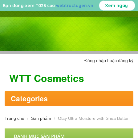
Bạn đang xem T028 của
webtructuyen.vn.
Xem ngay
Đăng nhập hoặc đăng ký
WTT Cosmetics
Categories
Trang chủ
Sản phẩm
Olay Ultra Moisture with Shea Butter
DANH MỤC SẢN PHẨM